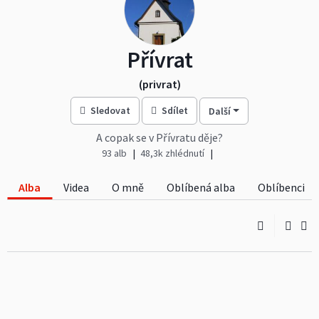
Přívrat
(privrat)
Sledovat
Sdílet
Další
A copak se v Přívratu děje?
93 alb
48,3k zhlédnutí
Alba
Videa
O mně
Oblíbená alba
Oblíbenci